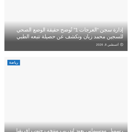
إدارة سجن “العرجات 1” تُوضح حقيقة الوضع الصحي
للسجين محمد زيان وتكشف عن حصيلة تتبعه الطبي
أغسطس 8, 2026
رياضة
رسميا.. موسيماني يعود لتدريب منتخب جنوب إفريقيا