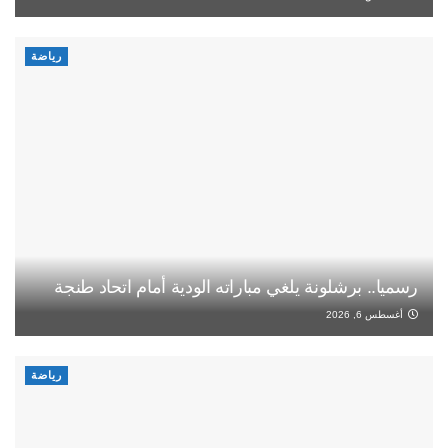
رياضة
رسميا.. برشلونة يلغي مباراته الودية أمام اتحاد طنجة
أغسطس 6, 2026
رياضة