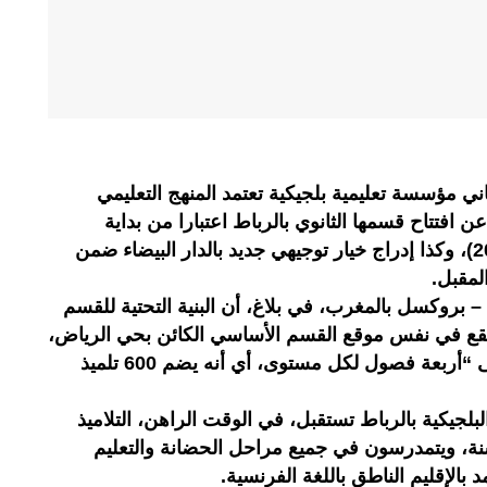
اني مؤسسة تعليمية بلجيكية تعتمد المنهج التعليمي
ن افتتاح قسمها الثانوي بالرباط اعتبارا من بداية
الدخول الدراسي المقبل (شتنبر 2021)، وكذا إدراج خيار توجيهي جديد بالدار البيضاء ضمن
 المقبل.
ا – بروكسل بالمغرب، في بلاغ، أن البنية التحتية للقسم
ط تقع في نفس موقع القسم الأساسي الكائن بحي الرياض،
مشيرة إلى أن هذا الأخير يحتوي على “أربعة فصول لكل مستوى، أي أنه يضم 600 تلميذ
لجيكية بالرباط تستقبل، في الوقت الراهن، التلاميذ
ن تتراوح أعمارهم بين 3 و 12 سنة، ويتمدرسون في جميع مراحل الحضانة والتعليم
د بالإقليم الناطق باللغة الفرنسية.