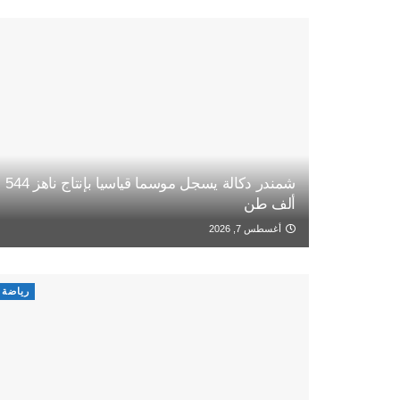
شمندر دكالة يسجل موسما قياسيا بإنتاج ناهز 544
ألف طن
أغسطس 7, 2026
رياضة