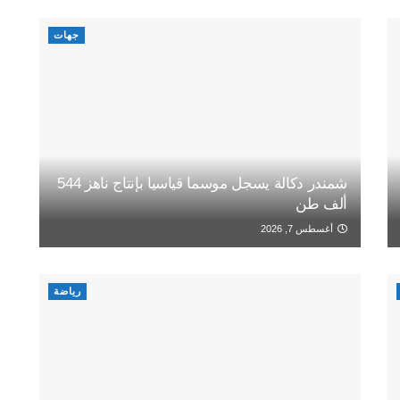
جهات
شمندر دكالة يسجل موسما قياسيا بإنتاج ناهز 544
ألف طن
أغسطس 7, 2026
رياضة