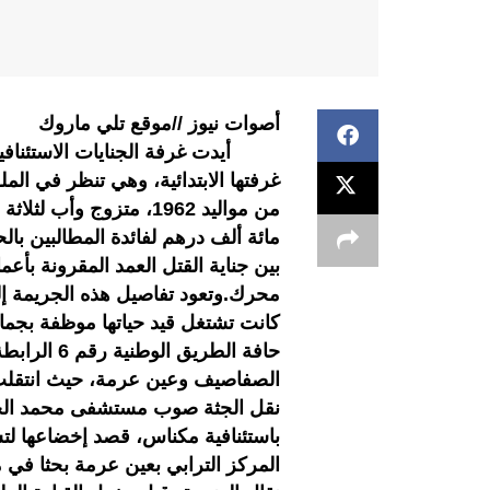
أصوات نيوز //موقع تلي ماروك
أيدت غرفة الجنايات الاستئنافية 
من مواليد 1962، متزوج و
مائة ألف درهم لفائدة المطالبين بال
بين جناية القتل العمد المقرونة بأع
كانت تشتغل قيد حياتها موظفة بجما
حافة الطري
الصفاصيف وعين عرمة، حيث انتقلت ع
نقل الجثة صوب مستشفى محمد الخام
باستئنافية مكناس، قصد إخضاعها لتش
المركز الترابي بعين عرمة بحثا في 