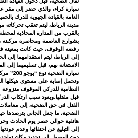
نقال الضحية، قبل دخول القيادة الع
سيارة كراء، والذي حضر إلى مقر عم
العامة بالقيادة الجهوية للدرك بال
مدينة الرباط، ليتم تعقب تحركاته م
بالقرب من المدارة المحاذية لمحطة 
بشوارع العاصمة ومحاصرة مركبته من
رفضه الوقوف، حيث كانت بمعيته فتا
إلى الرباط، ليتم استقدامهما إلى 
الاستعانة بهم، قبل تسليمهما إلى 
سيارة ال
وتحمل إصابة على مستوى هيكلها الخ
النظامية للدركي الموقوف منزوعة 
قبل مقتلها.ويعود سبب ارتكاب الدرك
القتل في حق الضحية، إلى معاملات م
الضحية، ما جعل الجاني يترصدها حيث
هاتفية حوالي عصر يوم الحادث وخرج
إلى التبليغ عن اختفائها وعدم عودتها
دون الوصول إلى تحديد مكان تواجدها