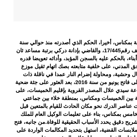
بمكناس، أخيرا، الحكم الذي أصدرته منذ حوالي سنة
غرفتها الابتدائية، وهي تنظر في الملف رقم17/445، والقاضي بإدانة دركي برتبة مساعد ثان
أب لثلاثة أبناء، بالحكم عليه بالسجن المؤبد، وأدائه تعويضا قدره
حق المدني، على خلفية متابعته بصك اتهام ثقيل موزع
مال وحشية، ومحاولة إضرام النار عمدا في ناقلة ذات
محرك.وتعود تفاصيل هذه الجريمة إلى فاتح يونيو من سنة 2016، بعد العثور على جثة ضحية
عة سيدي علال المصدر القروية بإقليم الخميسات، على
ق الوطنية رقم 6 الرابطة بين الخميسات ومكناس، بمنطقة خلاء بين جماعتي
ناصر الدرك نحو مكان الحادث للقيام بالمتعين قبل
س بمكناس، بناء على تعليمات الوكيل العام للملك
ريح دقيق يحدد الأسباب الحقيقية للوفاة.من جانبه، فتح
ملابسات القضية، استهل بتحديد المكالمات الواردة على