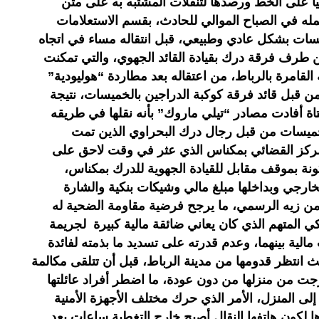
ليا على الخط ورصدها لتنقلات المشتبه به على متن
له في الصباح الموالي للحادث، بقسم الاستعلامات
خميسات بشكل عادي وطبيعي، قبل انتقاله مساء في اتجاه
ن طرف فرقة درك بقيادة القائد الجهوي، والتي تمكنت
القامرة بالرباط، من اعتقاله بعد مطاردة “هوليودية”
 قبل قائد فرقة كوكبة الدراجين بالخميسات، نتيجة
ة أفادت مصادر “تيلي ماروك” بأنه نقلها في طريقه
الخميسات من قبل رجال درك البحراوي الذين تمت
المركز القضائي بمكناس الذي عثر في وقت لاحق على
ضحية نوع “بوجو 208” مركونة بموقف مقابل للقيادة الجهوية للدرك بمكناس،
ارجي وبداخلها مبلغ مالي وشيكات بنكية والشارة
من زيه الرسمي، ما يرجح فرضية مقاومة الضحية له
ي المتهم الذي كان يعاني ضائقة مالية كبيرة لجريمة
الية بينهما، وعدم قدرته على تسديد ما بذمته لفائدة
 انتظر قدومها من مدينة الرباط، قبل أن تتلقى مكالمة
ت من منزلها من دون عودة، ما اضطر أفراد عائلتها
 إلى المنزل، الأمر الذي حرك مختلف الأجهزة الأمنية
 لكون هاتفها النقال أصبح خارج التغطية ساعات بعد