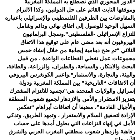
“الدور المحوري الذي تضطلع به المملكة المغربية
وموقفها الثابت القائم على حل الدولتين، وكذا الالتزام
بالمفاوضات بين الطرفين الفلسطيني والإسرائيلي باعتباره
السبيل الوحيد للوصول إلى اتفاق نهائي ودائم وشامل
للنزاع الإسرائيلي -الفلسطيني”.وسجل البرلمانيون
البيروفيون أنه بعد مضي عام على توقيع هذا الاتفاق
الثلاثي “تم ضخ دينامية إيجابية من خلال إنشاء خمس
مجموعات عمل تغطي القطاعات الواعدة ، من قبيل
البحث والابتكار، والسياحة، والطيران، والزراعة، والطاقة،
والبيئة، والتجارة، والاستثمار”.واعتبر الكونغرس البيروفي
أن الاتفاقات “التاريخية” بين المملكة المغربية ودولة
إسرائيل والولايات المتحدة هي”تجسيد للالتزام المشترك
بتعزيز الاستقرار والأمن والازدهار لجميع شعوب المنطقة
والأجيال القادمة”، مضيفا أن اتفاقات أبراهام “تعكس
الإرادة لتحقيق السلام والاستقرار ، وتمهد الطريق، وتذكي
الأمل في إنهاء النزاعات التي يطول أمدها على حساب
رفاهية وازدهار شعوب منطقتي المغرب العربي والشرق
الأوسط”.