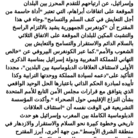
وإسرائيل، عن ارتياحهم للتقدم المحرز بين البلدان
الموقعة على اتفاقات أبراهام، التي تعتبر “أداة حاسمة من
أجل التعايش في كنف السلم والتسامح”.وجاء في هذا
المقترح أن “كونغرس الجمهورية يشيد بالالتزام الراسخ
والتشبث المكين للبلدان الموقعة على الاتفاق الثلاثي
بالسلام الدائم والاستقرار والتسامح والتعايش بين
الشعوب والأمم”.كما عبر الكونغرس البيروفي عن “خالص
التهاني للمملكة المغربية ودولة إسرائيل بمناسبة الذكرى
الأولى لاستئناف العلاقات الدبلوماسية بين البلدين”، مجددا
التأكيد على”دعمه لسيادة المملكة ووحدتها الترابية وكذا
تأييده لمبادرة الحكم الذاتي باعتبارها الحل الوحيد الواقعي
الذي يتوافق مع قرارات مجلس الأمن التابع للأمم المتحدة
بشأن النزاع الإقليمي حول الصحراء “.وأكدت المؤسسة
التشريعية في الوقت نفسه أن “استئناف العلاقات
الدبلوماسية الكاملة بين المغرب وإسرائيل هو حدث
تاريخي وخطوة كبيرة نحو السلام والاستقرار والازدهار في
منطقة الشرق الأوسط”.من جهة أخرى، أبرز المقترح