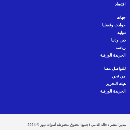
اقتصاد
جهات
حوادث وقضايا
دولية
دين ودنيا
رياضة
الجريدة الورقية
للتواصل معنا
من نحن
هيئة التحرير
الجريدة الورقية
مدير النشر : خالد الدامي / جميع الحقوق محفوظة أصوات نيوز © 2024