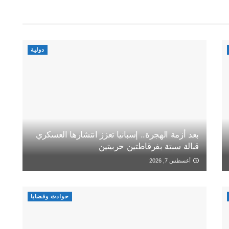
دولية
بعد أزمة الهجرة.. إسبانيا تعزز انتشارها العسكري
قبالة سبتة بفرقاطتين حربيتين
أغسطس 7, 2026
حوادث وقضايا