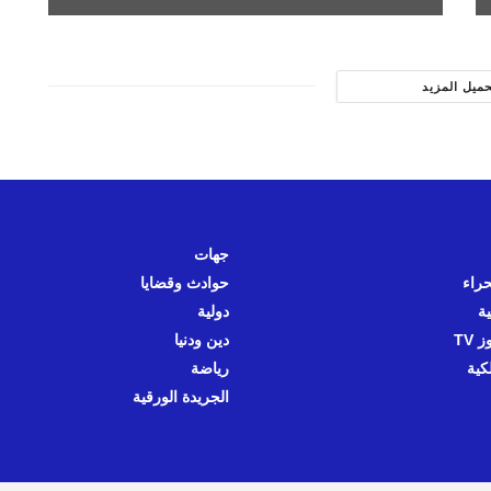
حميل المزيد
جهات
حراء
حوادث وقضايا
ية
دولية
 TV
دين ودنيا
كية
رياضة
الجريدة الورقية