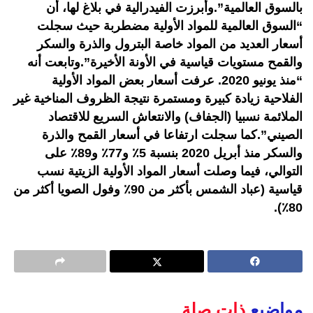
بالسوق العالمية”.وأبرزت الفيدرالية في بلاغ لها، أن
“السوق العالمية للمواد الأولية مضطربة حيث سجلت
أسعار العديد من المواد خاصة البترول والذرة والسكر
والقمح مستويات قياسية في الأونة الأخيرة”.وتابعت أنه
“منذ يونيو 2020. عرفت أسعار بعض المواد الأولية
الفلاحية زيادة كبيرة ومستمرة نتيجة الظروف المناخية غير
الملائمة نسبيا (الجفاف) والانتعاش السريع للاقتصاد
الصيني”.كما سجلت ارتفاعا في أسعار القمح والذرة
والسكر منذ أبريل 2020 بنسبة 5٪ و77٪ و89٪ على
التوالي، فيما وصلت أسعار المواد الأولية الزيتية نسب
قياسية (عباد الشمس بأكثر من 90٪ وفول الصويا أكثر من
80٪).
مواضيع
ذات صلة