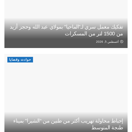
تفكيك معمل سري لـ”الماحيا” بمولاي عبد الله وحجز أزيد
من 1500 لتر من المسكرات
أغسطس 5, 2026
حوادث وقضايا
إحباط محاولة تهريب أكثر من طنين من “الشيرا” بميناء
طنجة المتوسط