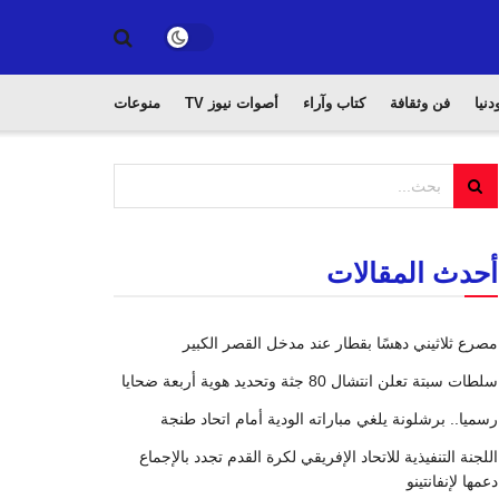
دنيا
فن وثقافة
كتاب وآراء
أصوات نيوز TV
منوعات
أحدث المقالات
مصرع ثلاثيني دهسًا بقطار عند مدخل القصر الكبير
سلطات سبتة تعلن انتشال 80 جثة وتحديد هوية أربعة ضحايا
رسميا.. برشلونة يلغي مباراته الودية أمام اتحاد طنجة
اللجنة التنفيذية للاتحاد الإفريقي لكرة القدم تجدد بالإجماع
دعمها لإنفانتينو