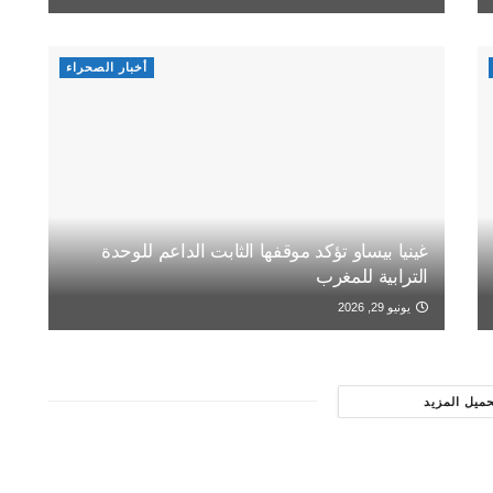
أخبار الصحراء
غينيا بيساو تؤكد موقفها الثابت الداعم للوحدة
الترابية للمغرب
يونيو 29, 2026
حميل المزيد