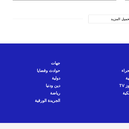
حميل المزيد
جهات
حراء
حوادث وقضايا
ية
دولية
 TV
دين ودنيا
كية
رياضة
الجريدة الورقية