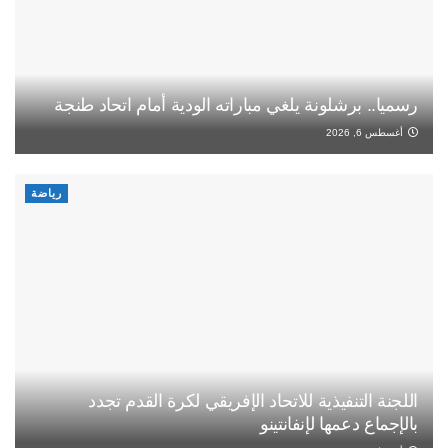
رسميا.. برشلونة يلغي مباراته الودية أمام اتحاد طنجة
أغسطس 6, 2026
رياضة
اللجنة التنفيذية للاتحاد الإفريقي لكرة القدم تجدد
بالإجماع دعمها لإنفانتينو