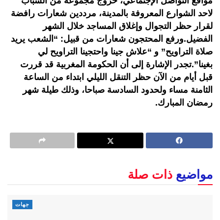
مواقع التواصل الإجتماعي، خروج مجموعة من الشباب
لاحد الشوارع المعروفة بالمدينة، مرددين شعارات رافضة
لقرار حظر التجوال وإغلاق المساجد خلال الشهر
الفضيل.ورفع المحتجون شعارات من قبيل: “الشعب يريد
صلاة التراويح” و “علاش جينا واحتجينا التراويح لي
بغينا”.تجدر الإشارة إلى أن الحكومة المغربية قد قررت
قبل أيام من الآن حظر التنقل الليلي ابتداء من الساعة
الثامنة مساء ولحدود السادسة صباحا، وذلك طيلة شهر
رمضان المبارك.
مواضيع
ذات صلة
جهات