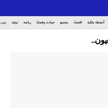
أنشطة ملكية
اقتصاد
مجتمع
حوادث وقضايا
رياضة
دولية
دين و
يون..