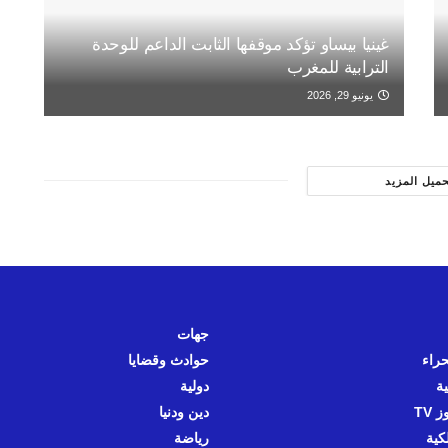
غينيا بيساو تؤكد موقفها الثابت الداعم للوحدة
الترابية للمغرب
يونيو 29, 2026
حميل المزيد
جهات
حراء
حوادث وقضايا
ية
دولية
 TV
دين ودنيا
كية
رياضة