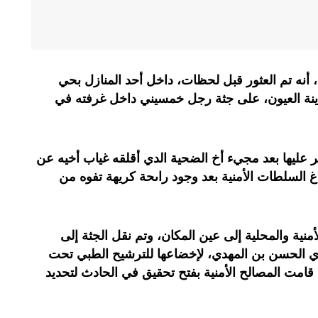
نه تم العثور قبل لحظات، داخل أحد المنازل بحي
 نفوذ الملحقة الإدارية 14 بمدينة العيون، على جثة رجل خمسيني داخل غرفته في
عليها بعد مجيء أخ الضحية الدي أقلقه غياب أخيه عن
عه إلى إبلاغ السلطات الأمنية بعد وجود راىحة كريهة تفوه من
نية والمحلية إلى عين المكان، وتم نقل الجثة إلى
 الحسن بن المهدي، لإخضاعها للترشيح الطبي تحت
ا قامت المصالح الأمنية بفتح تحقيق في الحادث لتحديد