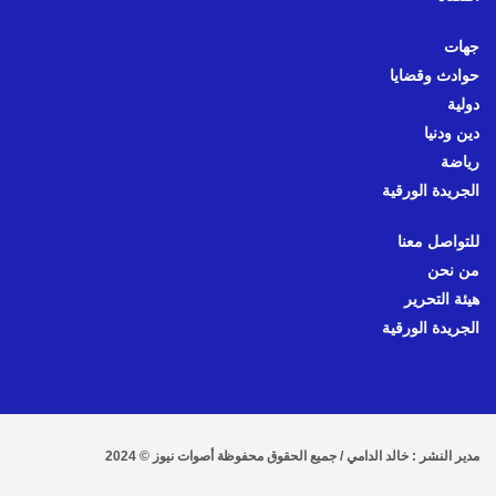
جهات
حوادث وقضايا
دولية
دين ودنيا
رياضة
الجريدة الورقية
للتواصل معنا
من نحن
هيئة التحرير
الجريدة الورقية
مدير النشر : خالد الدامي / جميع الحقوق محفوظة أصوات نيوز © 2024