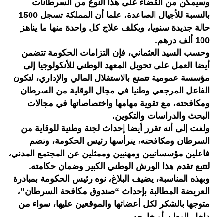
وسيمكن من القضاء على هذا النوع من السرطانات
بالنسبة للأجيال الصاعدة، علما أن المملكة تسجل 1500
حالة جديدة سنويا، ويكلف علاج كل واحدة منها ما يناهز
100 ألف درهم.
وحسب السيد العثماني، فإن التزامات الحكومة تتضمن
أيضا العمل على تحويل المعهد الوطني للأنكولوجيا إلى
مؤسسة عمومية تتمتع بالاستقلال المالي والإداري، لتكون
الفاعل المرجعي وطنيا في مجال الوقاية من السرطان
ومكافحته، مع تقوية مهامها واختصاصاتها في مجالات
البحث والدراسات والتكوين.
ولفت إلى أنه تقرر أيضا إحداث لجنة وطنية للوقاية من
السرطان ومكافحته، يترأسها رئيس الحكومة، وتضم
فاعلين مؤسساتيين ومهنيين وممثلين عن المجتمع المدني،
لتتبع تقدم هذا الورش الوطني الكبير وضمان حكامته.
وبهذه المناسبة، يضيف البلاغ، نوه رئيس الحكومة بمبادرة
العريضة المطالبة بإحداث “صندوق مكافحة السرطان”،
متوجها بالشكر لكل أعضائها والموقعين عليها، سواء من
داخل الوطن أو خارجه.