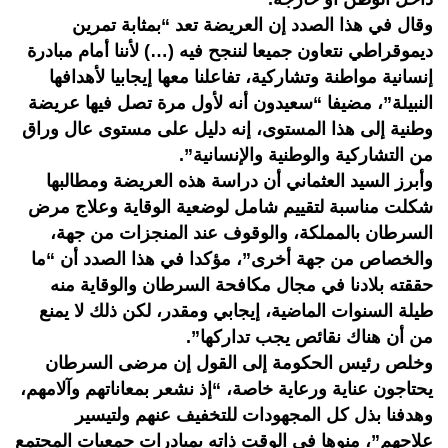
وقال في هذا الصدد إن العريضة تعد “بمثابة تمرين
ديموقراطي نتعاون جميعا لننجح فيه (…) لأننا أمام مبادرة
إنسانية مواطنة وتشاركية، تفاعلنا معها إيجابيا لأهدافها
النبيلة”، مضيفا “سعيدون أنه لأول مرة تصل فيها عريضة
وطنية إلى هذا المستوى، إنه دليل على مستوى عال وراق
من التشاركية والوطنية والإنسانية”.
وأبرز السيد العثماني أن دراسة هذه العريضة ومطالبها
شكلت مناسبة لتقييم شامل لوضعية الوقاية وعلاج مرض
السرطان بالمملكة، والوقوف عند المنجزات من جهة،
والخصاص من جهة أخرى”، مؤكدا في هذا الصدد أن “ما
حققته بلادنا في مجال مكافحة السرطان والوقاية منه
طيلة السنوات الماضية، إيجابي ومقدر، لكن ذلك لا يمنع
من أن هناك نقائص يجب تداركها”.
وخلص رئيس الحكومة إلى القول إن مرضى السرطان
يحتاجون عناية ورعاية خاصة، “إذ نشعر بمعاناتهم وآلامهم،
وهدفنا بذل كل المجهودات للتخفيف عنهم ولتيسير
علاجهم”، منوها في الوقت ذاته بمبادرات جمعيات المجتمع