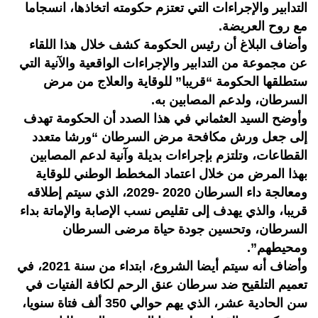
التدابير والإجراءات التي تعتزم حكومته اتخاذها، انسجاما
مع روح العريضة.
وأضاف البلاغ أن رئيس الحكومة كشف خلال هذا اللقاء
عن مجموعة من التدابير والإجراءات الواقعية والآنية التي
ستطلقها الحكومة “قريبا” للوقاية والعلاج من مرض
السرطان، ولدعم المصابين به.
وأوضح السيد العثماني في هذا الصدد أن الحكومة تهدف
إلى جعل ورش مكافحة مرض السرطان “ورشا متعدد
القطاعات، وتلتزم بإجراءات بديلة وآنية لدعم المصابين
بهذا المرض من خلال اعتماد المخطط الوطني للوقاية
ومعالجة داء السرطان 2020 -2029، الذي سيتم إطلاقه
قريبا، والذي يهدف إلى تقليص نسب الإصابة والإماتة بداء
السرطان، وتحسين جودة حياة مرضى السرطان
ومحيطهم”.
وأضاف أنه سيتم أيضا الشروع، ابتداء من سنة 2021، في
تعميم التلقيح ضد سرطان عنق الرحم لكافة الفتيات في
سن الحادية عشر، الذي يهم حوالي 350 ألف فتاة سنويا،