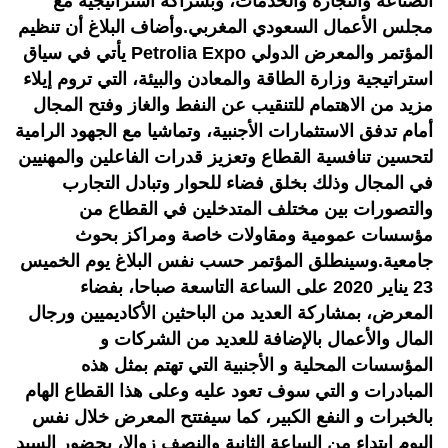
الصناعة والتجارة والخدمات، وبشراكة استراتيجية مع
مجلس الأعمال السعودي المغربي.وأضاف البلاغ أن تنظيم
المؤتمر والمعرض الدولي Petrolia Expo يأتي في سياق
استراتيجية وزارة الطاقة والمعادن والبيئة، التي تروم إيلاء
مزيد من الاهتمام للتنقيب عن النفط والغاز وفتح المجال
أمام تدفق الاستثمارات الأجنبية، وتماشيا مع الجهود الرامية
لتحسين تنافسية القطاع وتعزيز قدرات الفاعلين والمهنيين
في المجال وذلك بخلق فضاء للحوار وتبادل التجارب
والتصورات بين مختلف المتدخلين في القطاع من
مؤسسات عمومية ومقاولات خاصة ومراكز بحوث
جامعية.وسينطلق المؤتمر حسب نفس البلاغ يوم الخميس
23 يناير 2020 على الساعة التاسعة صباحا، بفضاء
المعرض، بمشاركة العديد من الباحثين الأكاديميين ورجال
المال والأعمال بالإضافة للعديد من الشركات و
المؤسسات المحلية و الأجنبية التي تهتم بمثل هذه
المبادرات و التي سوف تعود عليه وعلى هذا القطاع الهام
بالخبرات و النفع الكبير، كما سيفتتح المعرض خلال نفس
اليوم ابتداء من الساعة الثانية والنصف زوالا، بحضور السيد