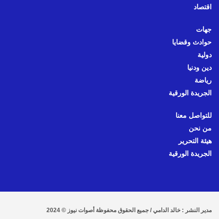
اقتصاد
جهات
حوادث وقضايا
دولية
دين ودنيا
رياضة
الجريدة الورقية
للتواصل معنا
من نحن
هيئة التحرير
الجريدة الورقية
مدير النشر : خالد الدامي / جميع الحقوق محفوظة أصوات نيوز © 2024