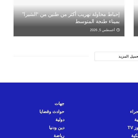
إحباط محاولة تهريب أكثر من طنين من “الشيرا”
بميناء طنجة المتوسط
أغسطس 5, 2026
حميل المزيد
جهات
حراء
حوادث وقضايا
ية
دولية
 TV
دين ودنيا
كية
رياضة