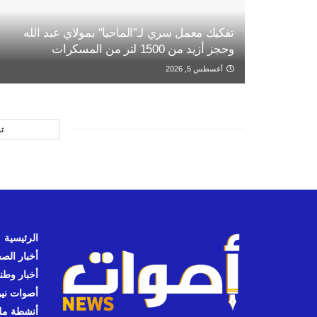
تفكيك معمل سري لـ”الماحيا” بمولاي عبد الله
وحجز أزيد من 1500 لتر من المسكرات
أغسطس 5, 2026
ت
الرئيسية
أخبار الص
أخبار وطن
أصوات نيوز
أنشطة مل