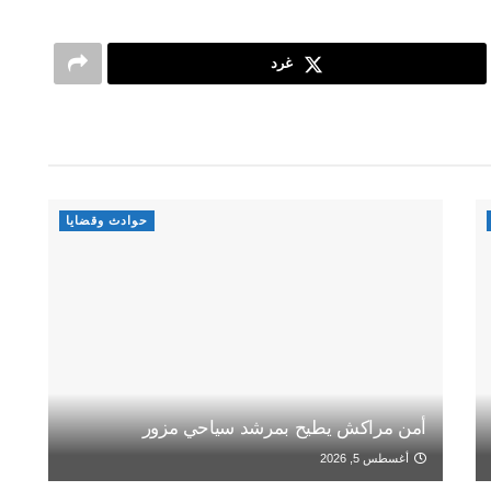
غرد
حوادث وقضايا
أمن مراكش يطيح بمرشد سياحي مزور
أغسطس 5, 2026