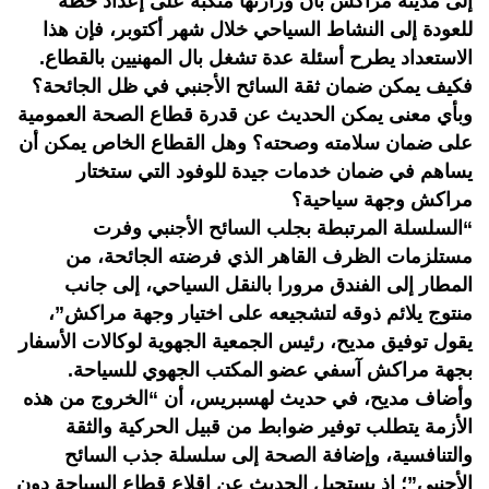
إلى مدينة مراكش بأن وزارتها منكبة على إعداد خطة
للعودة إلى النشاط السياحي خلال شهر أكتوبر، فإن هذا
الاستعداد يطرح أسئلة عدة تشغل بال المهنيين بالقطاع.
فكيف يمكن ضمان ثقة السائح الأجنبي في ظل الجائحة؟
وبأي معنى يمكن الحديث عن قدرة قطاع الصحة العمومية
على ضمان سلامته وصحته؟ وهل القطاع الخاص يمكن أن
يساهم في ضمان خدمات جيدة للوفود التي ستختار
مراكش وجهة سياحية؟
“السلسلة المرتبطة بجلب السائح الأجنبي وفرت
مستلزمات الظرف القاهر الذي فرضته الجائحة، من
المطار إلى الفندق مرورا بالنقل السياحي، إلى جانب
منتوج يلائم ذوقه لتشجيعه على اختيار وجهة مراكش”،
يقول توفيق مديح، رئيس الجمعية الجهوية لوكالات الأسفار
بجهة مراكش آسفي عضو المكتب الجهوي للسياحة.
وأضاف مديح، في حديث لهسبريس، أن “الخروج من هذه
الأزمة يتطلب توفير ضوابط من قبيل الحركية والثقة
والتنافسية، وإضافة الصحة إلى سلسلة جذب السائح
الأجنبي”؛ إذ يستحيل الحديث عن إقلاع قطاع السياحة دون