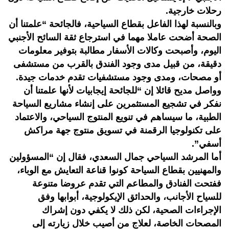
رحلات خارجية.
وبالنسبة لهذا الفاعل بقطاع السياحية، فالجائحة “علمتنا أن
الصحة أضحت عاملا مهما في استرجاع ثقة السائح الأجنبي
اليوم، وأصبحت وكالات الأسفار مطالبة بتوفير معلومات
دقيقة، من قبيل مدى وجود الفندق بالقرب من مستشفى
أو مصحات، ومدى وجود مستشفيات تقدم خدمات جيدة.
وواصل مديح قائلا إن “للجائحة إيجابيات لأنها علمتنا أن
نفكر في تشجيع المستثمرين على إنشاء مشاريع السياحة
الطبية، ما سيساهم في تنويع المنتوج السياحي، والاعتماد
على تكنولوجيا الرقمنة في تسويق منتوج جهة مراكش
أسفي”.
أما المرشد السياحي جمال السعدي، فقال إن “المسؤولين
والمهنيين بقطاع السياحة كونوا قناعة التعايش مع الوباء،
ففتحت الفنادق والمطاعم التي تقدم عروضا متنوعة
للسياح الأجانب، والحدائق الإيكولوجية، أبوابها وفق
الإجراءات الصحية، لكن ذلك لا يكفي دون إشراك
المصحات الخاصة، لعلاج من أصيب خلال زيارته إلى