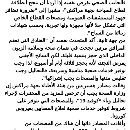
فالجانب الصحي يفرض نفسه إذا أردنا أن ننجح انطلاقة
قطاع السياحة بجهة مراكش”، مشيرا إلى “ضرورة تضافر
جهود المستشفيات العمومية ومصحات القطاع الخاص
التي تشكل حلا لأنها مجهزة ولها تجربة، بحسب شهادات
زبنائنا من السياح”.
من جهة ثانية، أكد المتحدث نفسه أن “الفنادق التي تعقم
المرافق مرتين نجحت في ضمان صحة وسلامة الزبون
الداخلي الذي حجز بنسبة قليلة، لكن السائح الأجنبي
يفرض التجند، لأنه يحجز لثلاثة أيام أو أسبوع، لذا وجب
توفير خدمات صحية مناسبة وسريعة، فالتحاليل وجب
تقليص مدتها والمصحات يجب إشراكها”.
وقالت مصادر هسبريس من هيئة الأطباء بجهة مراكش إن
وزارة الصحة يجب أن ترخص للمزيد من المختبرات لإجراء
تحاليل وباء “كوفيد-19″، وللمصحات التي تتوفر على
شروط لتوفير خدمات صحية لعلاج المصابين بفيروس
كورونا.
وأفادت المصادر ذاتها أن هناك من المصحات من