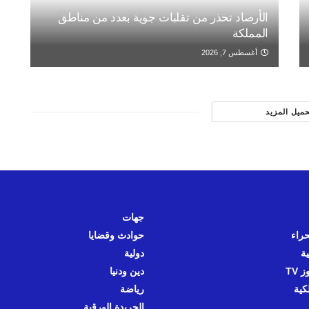
الأرصاد تحذر من تقلبات جوية بعدد من مناطق
المملكة
أغسطس 7, 2026
حميل المزيد
جهات
حراء
حوادث وقضايا
ية
دولية
 TV
دين ودنيا
كية
رياضة
الجريدة الورقية