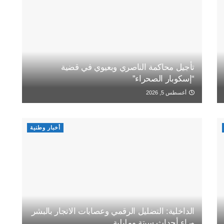
تأجيل محاكمة الناصري وبعيوي في قضية
“إسكوبار الصحراء”
أغسطس 5, 2026
أخبار وطنية
الداخلية: التضليل الرقمي وعصابات الاتجار بالبشر
وراء أحداث سبتة ومليلية