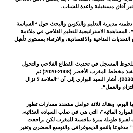
فير آفاق مستقبلية واعدة للشباب
.
 نظمته مديرية التعليم والتكوين والبحث حول “السياسة
ق”، المساهمة الاستراتيجية للتعليم الفلاحي في ملاءمة
التحديات المناخية والاقتصادية، والارتقاء بمستوى تأهيل
ملحوظ المسجل في تحديث القطاع الفلاحي والتحول
الهيكلي الذي شهده، لاسيما بفضل تنفيذ مخطط المغرب الأخضر (2008-2020) ثم
استراتيجية “الجيل الأخضر” (2020-2030)، أشار السيد البواري إلى أن “الفلاحة لا تزال
لتزام والعمل
“.
لها اليوم، وهناك ثلاثة عوامل ستحدد مسارات تطور
الموارد المائية”، التي هي في صلب السيادة الغذائية،
لت لفترة طويلة ميزة تنافسية للمغرب لكن تراجعت
” مدفوعا بالنمو الديموغرافي والتوسع الحضري وتغير