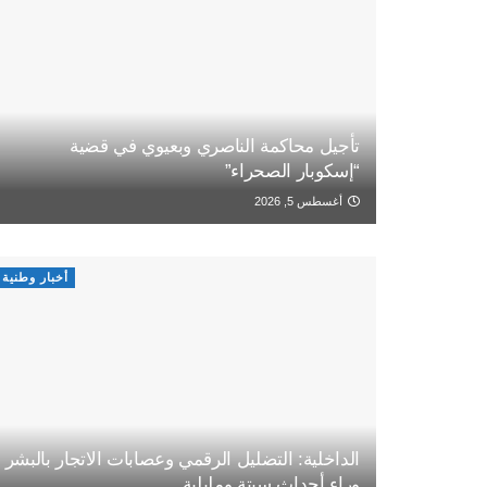
تأجيل محاكمة الناصري وبعيوي في قضية
“إسكوبار الصحراء”
أغسطس 5, 2026
أخبار وطنية
الداخلية: التضليل الرقمي وعصابات الاتجار بالبشر
وراء أحداث سبتة ومليلية