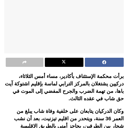
برأت محكمة الإستئناف بأكادير، مساء أمس الثلاثاء،
دركيين يشتغلان بالمركز الترابي لماسة بإقليم اشتوكة آيت
باها، من تهمة الضرب والجرح المفضي إلى الموت في
حق شاب في عقده الثالث.
وكان الدركيان يتابعان على خلفية وفاة شاب يبلغ من
العمر 36 سنة، ويتحدر من اقليم تيزنيت، بعد أن نشب
شجار بين الطرفين، بحاجز أمني بالطريق الإقليمية