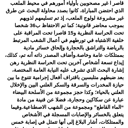
قاصر ا غير مصحوبين بأولياء أمورهم في محيط الملعب
الذي احتضن المباراة، كانوا بصدد محاولة البحث عن طرق
غير مشروعة لولوج الملعب، إذ تم تسليمهم لذويهم
بموجب محاضر قانونية؛ كما تم الاحتفاظ ب36 شخصا
تحت الحراسة النظرية و15 قاصرا تحت المراقبة على
خلفية الاشتباه في تورطهم في أعمال الشغب المرتبط
بالرياضة والتراشق بالحجارة وإلحاق خسائر مادية
بممتلكات عامة وخاصة.وأضاف المصدر ذاته أنه تم، كذلك،
إيداع تسعة أشخاص آخرين تحت الحراسة النظرية رهن
إشارة البحث الذي تشرف عليه النيابة العامة المختصة،
بعد ضبطهم متلبسين باقتراف أفعال إجرامية تتنوع ما بين
حيازة المخدرات والسرقة والسكر العلني البين والإخلال
العلني بالحياء؛ وكذا حجز مجموعة من الأسلحة البيضاء
عبارة عن سكاكين وحجارة، فضلا عن قنينة من مادة
“الماء القاطع” ومجموعة من الشهب الاصطناعية.وفيما
يتعلق بالخسائر والإصابات المسجلة في الأشخاص
والممتلكات، أشار البلاغ إلى أنها تتمثل في إصابة خمس