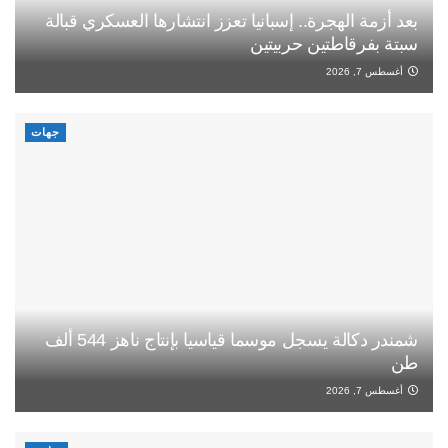
بعد أزمة الهجرة.. إسبانيا تعزز انتشارها العسكري قبالة
سبتة بفرقاطتين حربيتين
أغسطس 7, 2026
جهات
شمندر دكالة يسجل موسما قياسيا بإنتاج ناهز 544 ألف
طن
أغسطس 7, 2026