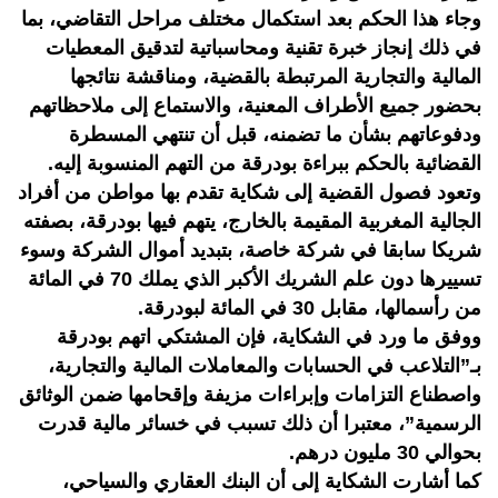
وجاء هذا الحكم بعد استكمال مختلف مراحل التقاضي، بما
في ذلك إنجاز خبرة تقنية ومحاسباتية لتدقيق المعطيات
المالية والتجارية المرتبطة بالقضية، ومناقشة نتائجها
بحضور جميع الأطراف المعنية، والاستماع إلى ملاحظاتهم
ودفوعاتهم بشأن ما تضمنه، قبل أن تنتهي المسطرة
القضائية بالحكم ببراءة بودرقة من التهم المنسوبة إليه.
وتعود فصول القضية إلى شكاية تقدم بها مواطن من أفراد
الجالية المغربية المقيمة بالخارج، يتهم فيها بودرقة، بصفته
شريكا سابقا في شركة خاصة، بتبديد أموال الشركة وسوء
تسييرها دون علم الشريك الأكبر الذي يملك 70 في المائة
من رأسمالها، مقابل 30 في المائة لبودرقة.
ووفق ما ورد في الشكاية، فإن المشتكي اتهم بودرقة
بـ”التلاعب في الحسابات والمعاملات المالية والتجارية،
واصطناع التزامات وإبراءات مزيفة وإقحامها ضمن الوثائق
الرسمية”، معتبرا أن ذلك تسبب في خسائر مالية قدرت
بحوالي 30 مليون درهم.
كما أشارت الشكاية إلى أن البنك العقاري والسياحي،