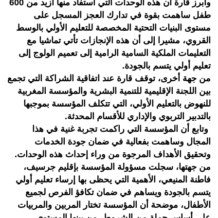
وأبرز قارة أن هذه الوحدات التي استفاد منها أزيد من 600
طفل ساهمت بقوة في تدارك العجز المسجل على
مستوى البنيات التحتية المخصصة للتعليم الأولي بالوسط
القروي، مشيرا إلى أن هذه الإنجازات تأتي تماشيا مع
التعليمات الملكية السامية الرامية إلى تعميم الولوج إلى
تعليم أولي يتسم بالجودة.
من جهة أخرى، توقف قارة عند اتفاقية الشراكة التي تجمع
بين اللجنة الإقليمية للتنمية البشرية والمؤسسة المغربية
للنهوض بالتعليم الأولي، التي تتكلف المؤسسة بموجبها
بالتدبير التربوي والإداري للأقسام المحدثة.
وتابع أن المؤسسة التي راكمت تجربة غنية في هذا
المجال وساهمت بفعالية في ضمان جودة الخدمات
وتحقيق الأهداف المرجوة من وراء إحداث هذه الوحدات.
من جهتها، سجلت مسؤولة المؤسسة بإقليم جرسيف،
فاطنة المنيعي، الأهمية التي يحظى بها إرساء تعليم أولي
يتسم بالجودة ويساهم في ضمان تكافؤ الفرص لجميع
الأطفال، موضحة أن المؤسسة تختار المربين والمربيات
على أساس جملة من الشروط، من بينها المستوى