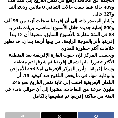
الناجمة عن الجائحة ارتفع في نفس التاريخ إلى 225 ألف
و489 حالة فيما بلغت حالات التعافي 8 ملايين و265 ألف
و327 حالة.
وأشار المصدر ذاته إلى أن إفريقيا سجلت أزيد من 98 ألف
و800 إصابة جديدة خلال الأسبوع الماضي، بزيادة تقدر بـ
88 في المئة مقارنة بالأسبوع السابق، مضيفا أن 12 بلدا
إفريقيا تأثر بالموجة الرابعة، من بينها أربعة بلدان، قد تظهر
علامات أكثر خطورة للعدوى.
وبحسب المركز فإن جنوب القارة الإفريقية يعد المنطقة
الأكثر تضررا، يليها شمال إفريقيا ثم شرقها ثم منطقة
وسط إفريقيا. وأبرز المركز الإفريقي لمكافحة الأمراض
والوقاية منها، في ما يخص التلقيح ضد كوفيد-19، أن
البلدان الإفريقية اقتنت إلى غاية نفس التاريخ نحو 245
مليون جرعة من اللقاحات، مشيرا إلى أن حوالي 7.35 في
المئة من ساكنة إفريقيا تم تطعيمها بالكامل.