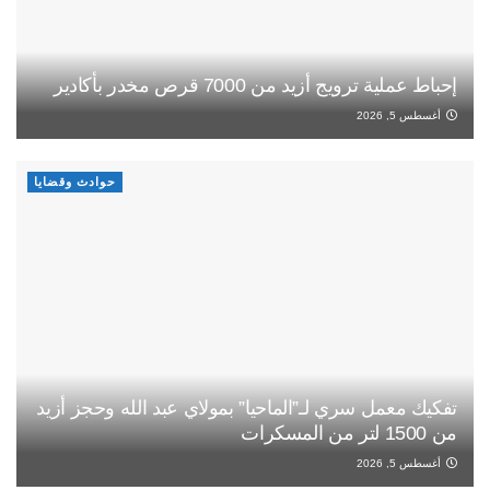
إحباط عملية ترويج أزيد من 7000 قرص مخدر بأكادير
أغسطس 5, 2026
حوادث وقضايا
تفكيك معمل سري لـ”الماحيا” بمولاي عبد الله وحجز أزيد
من 1500 لتر من المسكرات
أغسطس 5, 2026