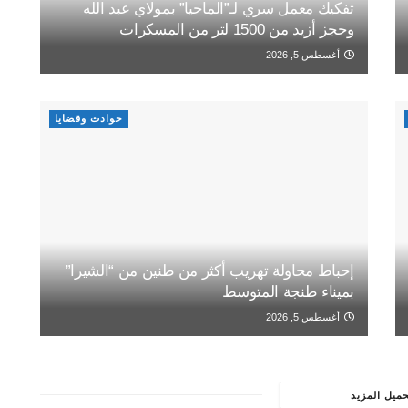
تفكيك معمل سري لـ”الماحيا” بمولاي عبد الله
وحجز أزيد من 1500 لتر من المسكرات
أغسطس 5, 2026
حوادث وقضايا
إحباط محاولة تهريب أكثر من طنين من “الشيرا”
بميناء طنجة المتوسط
أغسطس 5, 2026
حميل المزيد