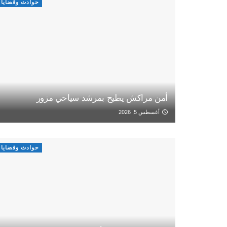
حوادث وقضايا
أمن مراكش يطيح بمرشد سياحي مزور
أغسطس 5, 2026
حوادث وقضايا