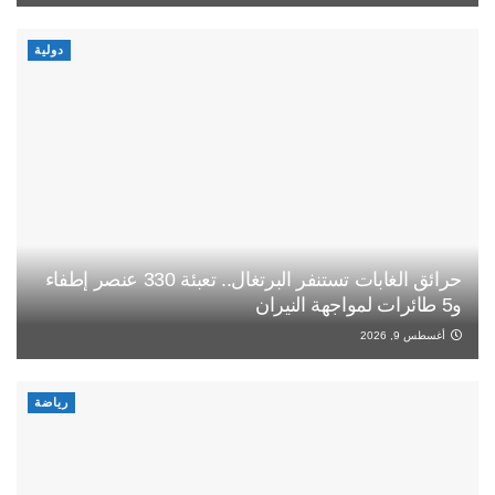
دولية
حرائق الغابات تستنفر البرتغال.. تعبئة 330 عنصر إطفاء
و5 طائرات لمواجهة النيران
أغسطس 9, 2026
رياضة