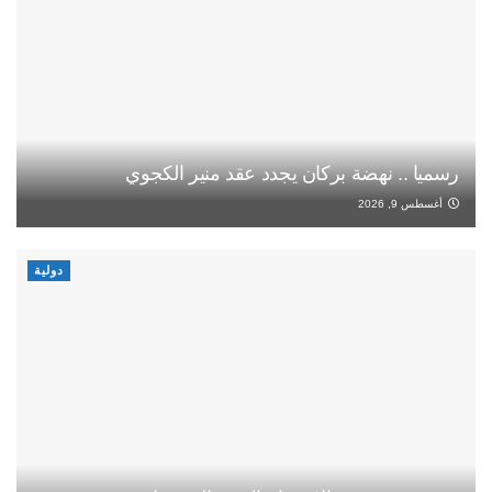
رسميا .. نهضة بركان يجدد عقد منير الكجوي
أغسطس 9, 2026
دولية