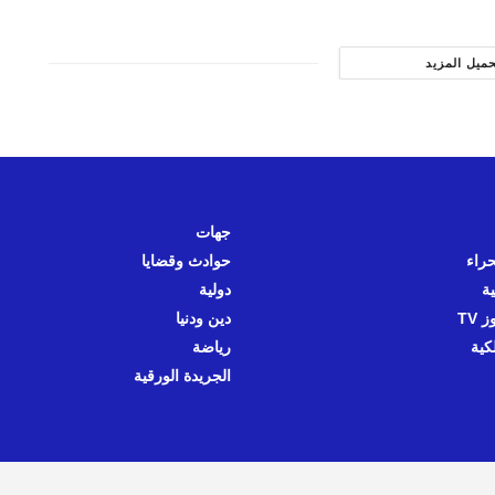
حميل المزيد
جهات
حراء
حوادث وقضايا
ية
دولية
 TV
دين ودنيا
كية
رياضة
الجريدة الورقية