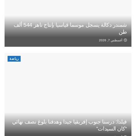
شمندر دكالة يسجل موسما قياسيا بإنتاج ناهز 544 ألف
طن
أغسطس 7, 2026
رياضة
فيلدا: درسنا جنوب إفريقيا جيدا وهدفنا بلوغ نصف نهائي
“كان السيدات”