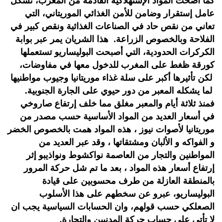
كما أضحت المواد الإستهلاكية القادمة من المغرب، تشكل
عامل إستقرار وضامن للأمن الغذائي الموريتاني، التي
تعاني من نقص حاد في الصناعات الغذائية ونقص كبير في
الفلاحة وبالخصوص الزراعة. هذا الشريان يمر عبر بوابة
الكركرات الحدودية، التي أصبحت البوليساريو تستعملها
كورقة ظغط على المغرب للدخول معها في مفاوضات،
لكن تأثيرها أكبر على سلة غذاء موريتانيا وجيوب مواطنيها
لما يشكله المعبر من دور حيوي على الجارة الجنوبية.
فمنذ ثلاثة أيام والمعبر مغلق مما خلف إرتفاع صاروخي
في أسعار العديد من المواد الأساسية حسب مصدر من
موريتانيا لأصوات نيوز ، هذه المواد همت بالخصوص الخضر
و الفواكه و الألبان ومشتقاتها ، وقد عبر العديد من
المواطنين والتجار من العاصمة نواكشوط ونواذيبو إثر
إرتفاع أسعار هذه المواد ، بعد ما تم شل حركة المرور
بالمنطقة العازلة من طرف محسوبين على قيادة
البوليساريو، عبرو عن سخطهم على هذا الأسلوب
الصعلكي حسب قولهم، وان الحسابات السياسية يجب ان
لا تأتي على حساب حركة المدنيين والتجارة.