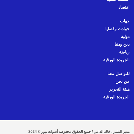
اقتصاد
جهات
حوادث وقضايا
دولية
دين ودنيا
رياضة
الجريدة الورقية
للتواصل معنا
من نحن
هيئة التحرير
الجريدة الورقية
مدير النشر : خالد الدامي / جميع الحقوق محفوظة أصوات نيوز © 2024