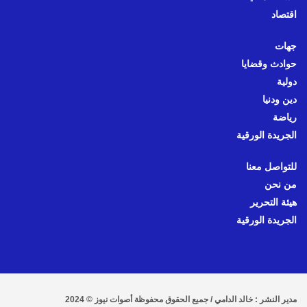
اقتصاد
جهات
حوادث وقضايا
دولية
دين ودنيا
رياضة
الجريدة الورقية
للتواصل معنا
من نحن
هيئة التحرير
الجريدة الورقية
مدير النشر : خالد الدامي / جميع الحقوق محفوظة أصوات نيوز © 2024