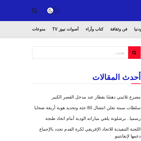
دنيا
فن وثقافة
كتاب وآراء
أصوات نيوز TV
منوعات
أحدث المقالات
مصرع ثلاثيني دهسًا بقطار عند مدخل القصر الكبير
سلطات سبتة تعلن انتشال 80 جثة وتحديد هوية أربعة ضحايا
رسميا.. برشلونة يلغي مباراته الودية أمام اتحاد طنجة
اللجنة التنفيذية للاتحاد الإفريقي لكرة القدم تجدد بالإجماع
دعمها لإنفانتينو