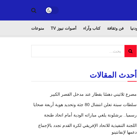
دنيا
فن وثقافة
كتاب وآراء
أصوات نيوز TV
منوعات
أحدث المقالات
مصرع ثلاثيني دهسًا بقطار عند مدخل القصر الكبير
سلطات سبتة تعلن انتشال 80 جثة وتحديد هوية أربعة ضحايا
رسميا.. برشلونة يلغي مباراته الودية أمام اتحاد طنجة
اللجنة التنفيذية للاتحاد الإفريقي لكرة القدم تجدد بالإجماع
دعمها لإنفانتينو