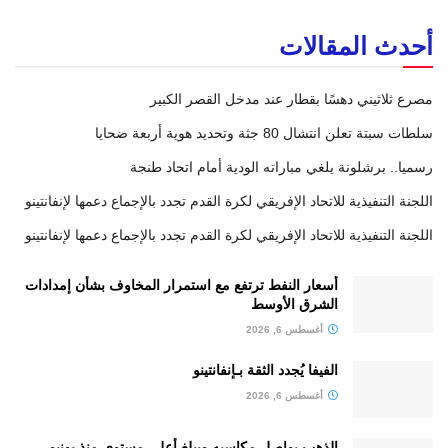
أحدث المقالات
مصرع ثلاثيني دهسًا بقطار عند مدخل القصر الكبير
سلطات سبتة تعلن انتشال 80 جثة وتحديد هوية أربعة ضحايا
رسميا.. برشلونة يلغي مباراته الودية أمام اتحاد طنجة
اللجنة التنفيذية للاتحاد الإفريقي لكرة القدم تجدد بالإجماع دعمها لإنفانتينو
اللجنة التنفيذية للاتحاد الإفريقي لكرة القدم تجدد بالإجماع دعمها لإنفانتينو
أسعار النفط ترتفع مع استمرار المخاوف بشأن إمدادات
الشرق الأوسط
أغسطس 6, 2026
الفيفا يُجدد الثقة بـإنفانتينو
أغسطس 6, 2026
الذهب يواصل مكاسبه ويبلغ أعلى مستوى منذ يونيو