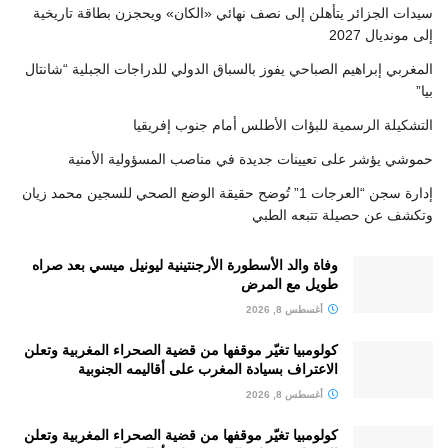
سيدات الجزائر يتأهلن إلى نصف نهائي «الكان» ويحجزن بطاقة تاريخية
إلى مونديال 2027
المغربي إبراهيم الصباحي يفوز بالسباق الدولي للدراجات الجبلية “شانتال
بيا”
التشكيلة الرسمية للبؤات الأطلس أمام جنوب إفريقيا
حموشي يؤشر على تعيينات جديدة في مناصب المسؤولية الأمنية
إدارة سجن “العرجات 1” تُوضح حقيقة الوضع الصحي للسجين محمد زيان
وتكشف عن حصيلة تتبعه الطبي
وفاة والد الأسطورة الأرجنتينية ليونيل ميسي بعد صراه
طويل مع المرض
أغسطس 8, 2026
كولومبيا تغيّر موقفها من قضية الصحراء المغربية وتعلن
الاعتراف بسيادة المغرب على أقاليمه الجنوبية
أغسطس 8, 2026
كولومبيا تغيّر موقفها من قضية الصحراء المغربية وتعلن