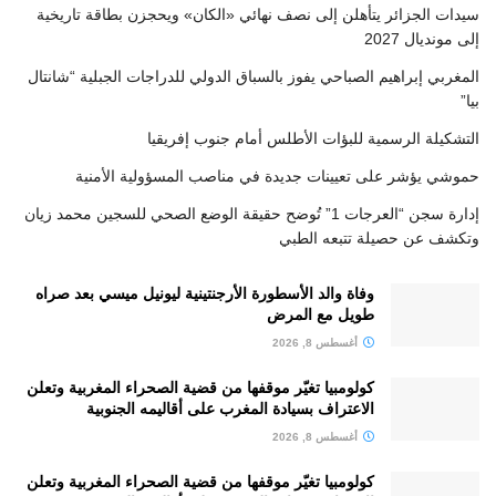
سيدات الجزائر يتأهلن إلى نصف نهائي «الكان» ويحجزن بطاقة تاريخية
إلى مونديال 2027
المغربي إبراهيم الصباحي يفوز بالسباق الدولي للدراجات الجبلية “شانتال
بيا”
التشكيلة الرسمية للبؤات الأطلس أمام جنوب إفريقيا
حموشي يؤشر على تعيينات جديدة في مناصب المسؤولية الأمنية
إدارة سجن “العرجات 1” تُوضح حقيقة الوضع الصحي للسجين محمد زيان
وتكشف عن حصيلة تتبعه الطبي
وفاة والد الأسطورة الأرجنتينية ليونيل ميسي بعد صراه
طويل مع المرض
أغسطس 8, 2026
كولومبيا تغيّر موقفها من قضية الصحراء المغربية وتعلن
الاعتراف بسيادة المغرب على أقاليمه الجنوبية
أغسطس 8, 2026
كولومبيا تغيّر موقفها من قضية الصحراء المغربية وتعلن