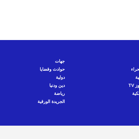
جهات
حراء
حوادث وقضايا
ية
دولية
 TV
دين ودنيا
كية
رياضة
الجريدة الورقية