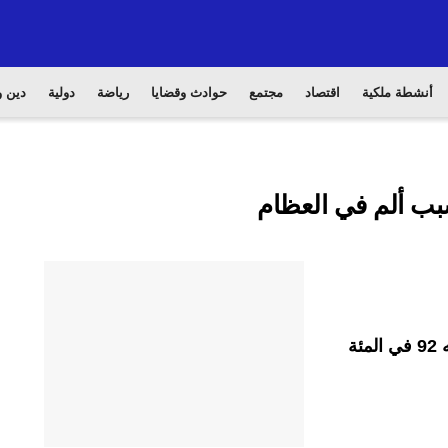
أنشطة ملكية
اقتصاد
مجتمع
حوادث وقضايا
رياضة
دولية
دين و
بب ألم في العظام
أصوات نيوز/ رغم أن البطيخ يحتوي على ما نسبته 92 في المئة