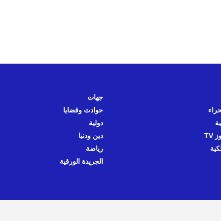
جهات
حراء
حوادث وقضايا
ية
دولية
 TV
دين ودنيا
كية
رياضة
الجريدة الورقية