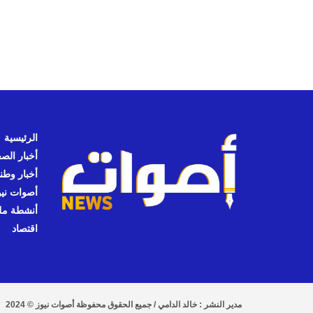
الرئيسية
أخبار الص
أخبار وطن
أصوات نيوز
أنشطة مل
اقتصاد
مدير النشر : خالد الدامي / جميع الحقوق محفوظة أصوات نيوز © 2024