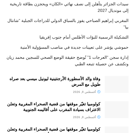
سيدات الجزائر يتأهلن إلى نصف نهائي «الكان» ويحجزن بطاقة تاريخية
إلى مونديال 2027
المغربي إبراهيم الصباحي يفوز بالسباق الدولي للدراجات الجبلية “شانتال
بيا”
التشكيلة الرسمية للبؤات الأطلس أمام جنوب إفريقيا
حموشي يؤشر على تعيينات جديدة في مناصب المسؤولية الأمنية
إدارة سجن “العرجات 1” تُوضح حقيقة الوضع الصحي للسجين محمد زيان
وتكشف عن حصيلة تتبعه الطبي
وفاة والد الأسطورة الأرجنتينية ليونيل ميسي بعد صراه
طويل مع المرض
أغسطس 8, 2026
كولومبيا تغيّر موقفها من قضية الصحراء المغربية وتعلن
الاعتراف بسيادة المغرب على أقاليمه الجنوبية
أغسطس 8, 2026
كولومبيا تغيّر موقفها من قضية الصحراء المغربية وتعلن