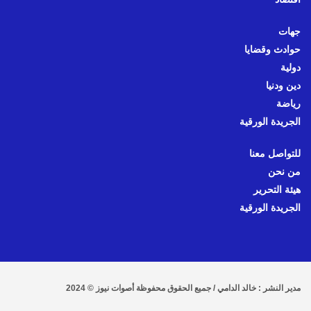
جهات
حوادث وقضايا
دولية
دين ودنيا
رياضة
الجريدة الورقية
للتواصل معنا
من نحن
هيئة التحرير
الجريدة الورقية
مدير النشر : خالد الدامي / جميع الحقوق محفوظة أصوات نيوز © 2024