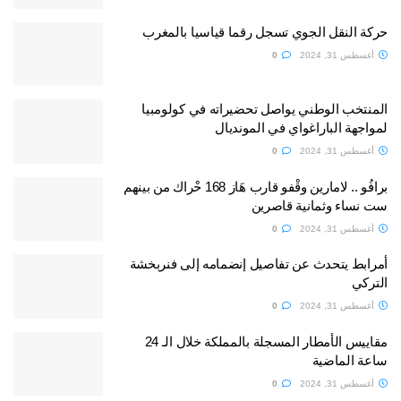
حركة النقل الجوي تسجل رقما قياسيا بالمغرب
أغسطس 31, 2024
0
المنتخب الوطني يواصل تحضيراته في كولومبيا
لمواجهة الباراغواي في المونديال
أغسطس 31, 2024
0
برافُو .. لامارين وقْفو قارب هَاز 168 حْراك من بينهم
ست نساء وثمانية قاصرين
أغسطس 31, 2024
0
أمرابط يتحدث عن تفاصيل إنضمامه إلى فنربخشة
التركي
أغسطس 31, 2024
0
مقاييس الأمطار المسجلة بالمملكة خلال الـ 24
ساعة الماضية
أغسطس 31, 2024
0