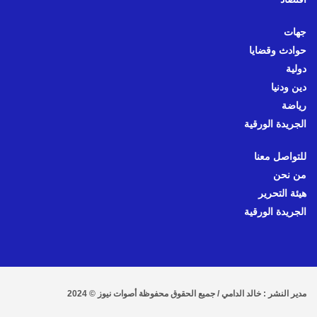
جهات
حوادث وقضايا
دولية
دين ودنيا
رياضة
الجريدة الورقية
للتواصل معنا
من نحن
هيئة التحرير
الجريدة الورقية
مدير النشر : خالد الدامي / جميع الحقوق محفوظة أصوات نيوز © 2024