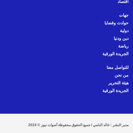
اقتصاد
جهات
حوادث وقضايا
دولية
دين ودنيا
رياضة
الجريدة الورقية
للتواصل معنا
من نحن
هيئة التحرير
الجريدة الورقية
مدير النشر : خالد الدامي / جميع الحقوق محفوظة أصوات نيوز © 2024